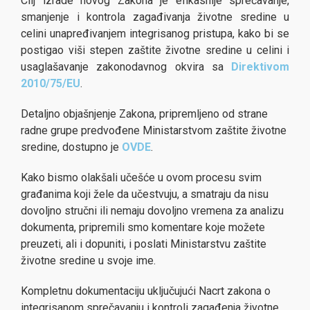
Cilj izrade novog Zakona je efikasnije sprečavanje,
smanjenje i kontrola zagađivanja životne sredine u
celini unapređivanjem integrisanog pristupa, kako bi se
postigao viši stepen zaštite životne sredine u celini i
usaglašavanje zakonodavnog okvira sa
Direktivom
2010/75/EU
.
Detaljno objašnjenje Zakona, pripremljeno od strane
radne grupe predvođene Ministarstvom zaštite životne
sredine, dostupno je
OVDE
.
Kako bismo olakšali učešće u ovom procesu svim
građanima koji žele da učestvuju, a smatraju da nisu
dovoljno stručni ili nemaju dovoljno vremena za analizu
dokumenta, pripremili smo komentare koje možete
preuzeti, ali i dopuniti, i poslati Ministarstvu zaštite
životne sredine u svoje ime.
Kompletnu dokumentaciju uključujući Nacrt zakona o
integrisanom sprečavanju i kontroli zagađenja životne